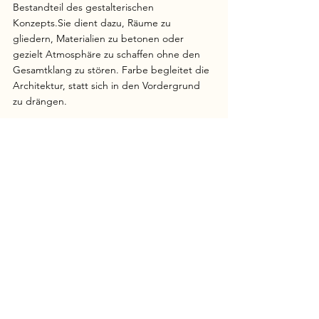
Bestandteil des gestalterischen 
Konzepts.Sie dient dazu, Räume zu 
gliedern, Materialien zu betonen oder 
gezielt Atmosphäre zu schaffen ohne den 
Gesamtklang zu stören. Farbe begleitet die 
Architektur, statt sich in den Vordergrund 
zu drängen.
maison maillet - Minimalistische 
Innenräume nach Maß
maison maillet begleitet Kund:innen bei der 
Neugestaltung und Renovierung ihrer 
Wohnräume in Dresden (Sachsen). Unser 
Anspruch ist es, Räume zu schaffen, die 
Klarheit, Eleganz, Funktionalität und Wärme 
vereinen. Der minimalistische Stil gehört zu 
unserer gestalterischen DNA, doch wir 
wenden ihn nie schematisch an.