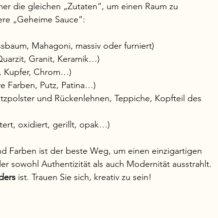
er die gleichen „Zutaten“, um einen Raum zu 
nsere „Geheime Sauce“:
ussbaum, Mahagoni, massiv oder furniert)
Quarzit, Granit, Keramik…)
ng, Kupfer, Chrom…)
ve Farben, Putz, Patina…)
itzpolster und Rückenlehnen, Teppiche, Kopfteil des 
tert, oxidiert, gerillt, opak…)
und Farben ist der beste Weg, um einen einzigartigen 
r sowohl Authentizität als auch Modernität ausstrahlt.
ders
 ist. Trauen Sie sich, kreativ zu sein!