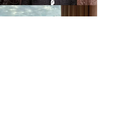
Leben, wie du es dir
vorstellst.
Ich wusste genau, was ich will: frei sein, kreativ arbeiten,
von Design und Ästhetik leben. Wie man das aufbaut?