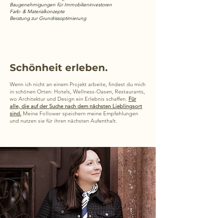
Baugenehmigungen für Immobilieninvestoren
Farb- & Materialkonzepte
Beratung zur Grundrissoptimierung
Schönheit erleben.
Wenn ich nicht an einem Projekt arbeite, findest du mich
in schönen Orten: Hotels, Wellness-Oasen, Restaurants,
wo Architektur und Design ein Erlebnis schaffen.
Für
alle, die auf der Suche nach dem nächsten Lieblingsort
sind.
Meine Follower speichern meine Empfehlungen
und nutzen sie für ihren nächsten Aufenthalt.