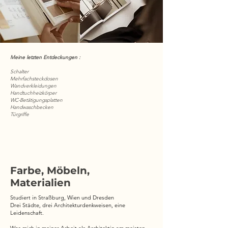
Meine letzten Entdeckungen :
Schalter
Mehrfachsteckdosen
Wandverkleidungen
Handtuchheizkörper
WC-Betätigungsplatten
Handwaschbecken
Türgriffe
Farbe, Möbeln,
Materialien
Studiert in Straßburg, Wien und Dresden
Drei Städte, drei Architekturdenkweisen, eine
Leidenschaft.
Was mich in meiner Arbeit als Architektin am meisten