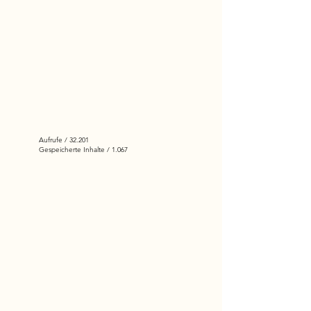
Aufrufe /
32.201
Gespeicherte Inhalte / 1.067