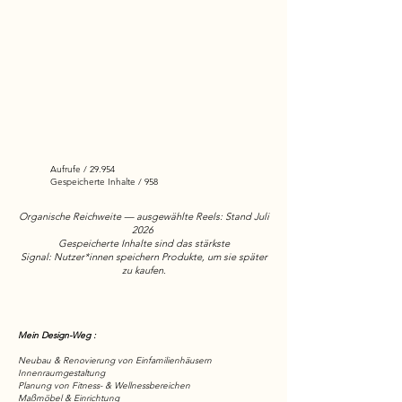
Aufrufe /
29.954
Gespeicherte Inhalte / 958
Organische Reichweite — ausgewählte Reels: Stand Juli
2026
Gespeicherte Inhalte sind das stärkste
Signal:
Nutzer*innen speichern Produkte, um sie später
zu kaufen.
Mein Design-Weg :
Neubau & Renovierung von Einfamilienhäusern
Innenraumgestaltung
Planung von Fitness- & Wellnessbereichen
Maßmöbel & Einrichtung