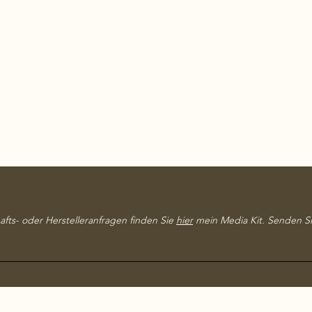
afts- oder Herstelleranfragen finden Sie
hier
mein Media Kit. Senden Si