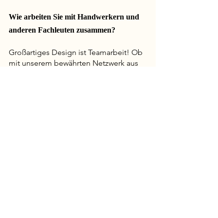
Wie arbeiten Sie mit Handwerkern und 
anderen Fachleuten zusammen?
Großartiges Design ist Teamarbeit! Ob 
mit unserem bewährten Netzwerk aus 
Handwerkern und Spezialisten oder 
mit Ihren bevorzugten Fachkräften – wir 
sorgen dafür, dass jedes Detail präzise 
umgesetzt wird. Dabei fungieren wir als 
kreative Leitung Ihres Projekts: Wir 
optimieren die Kommunikation, lösen 
Herausforderungen effizient und 
stellen sicher, dass alles harmonisch 
zusammenläuft. Unser Ziel? Ein 
reibungsloser, stressfreier Prozess, der 
zu einem Ergebnis führt, das Ihre 
Erwartungen sogar übertrifft!